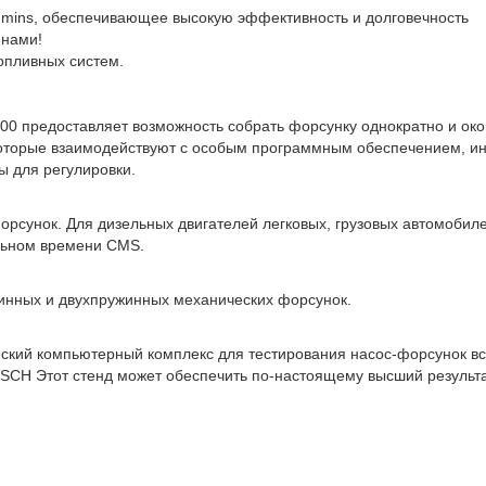
mins, обеспечивающее высокую эффективность и долговечность
 нами!
опливных систем.
0 предоставляет возможность собрать форсунку однократно и око
торые взаимодействуют с особым программным обеспечением, инс
ы для регулировки.
сунок. Для дизельных двигателей легковых, грузовых автомобилей
льном времени CMS.
нных и двухпружинных механических форсунок.
еский компьютерный комплекс для тестирования насос-форсунок все
CH Этот стенд может обеспечить по-настоящему высший результа